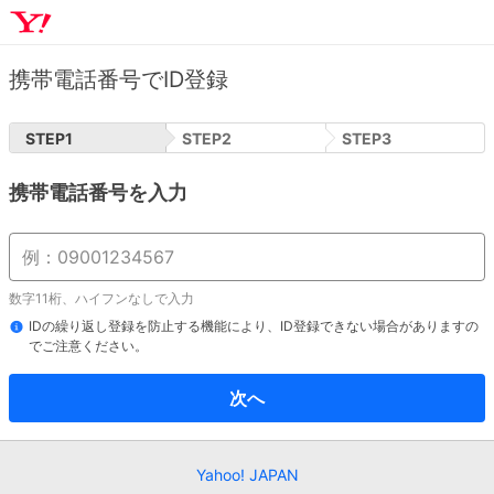
携帯電話番号でID登録
STEP
1
STEP
2
STEP
3
携帯電話番号を入力
数字11桁、ハイフンなしで入力
IDの繰り返し登録を防止する機能により、ID登録できない場合がありますの
でご注意ください。
次へ
Yahoo! JAPAN