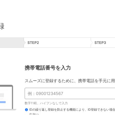
録
STEP
2
STEP
3
携帯電話番号を入力
スムーズに登録するために、携帯電話を手元に用
数字11桁、ハイフンなしで入力
IDの繰り返し登録を防止する機能により、ID登録できない場
ださい。