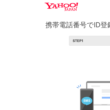
携帯電話番号でID登
STEP
1