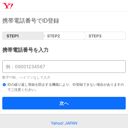
携帯電話番号でID登録
STEP
1
STEP
2
STEP
3
携帯電話番号を入力
数字11桁、ハイフンなしで入力
IDの繰り返し登録を防止する機能により、ID登録できない場合がありますの
でご注意ください。
次へ
Yahoo! JAPAN