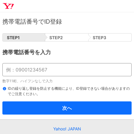
携帯電話番号でID登録
STEP
1
STEP
2
STEP
3
携帯電話番号を入力
数字11桁、ハイフンなしで入力
IDの繰り返し登録を防止する機能により、ID登録できない場合がありますの
でご注意ください。
次へ
Yahoo! JAPAN