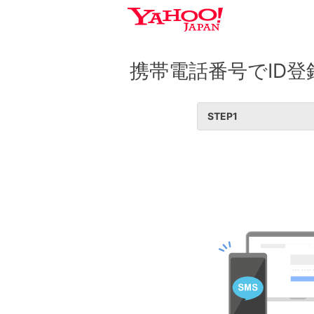
携帯電話番号でID登
STEP
1