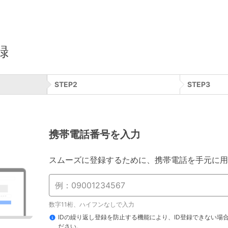
録
STEP
2
STEP
3
携帯電話番号を入力
スムーズに登録するために、携帯電話を手元に用
数字11桁、ハイフンなしで入力
IDの繰り返し登録を防止する機能により、ID登録できない場
ださい。