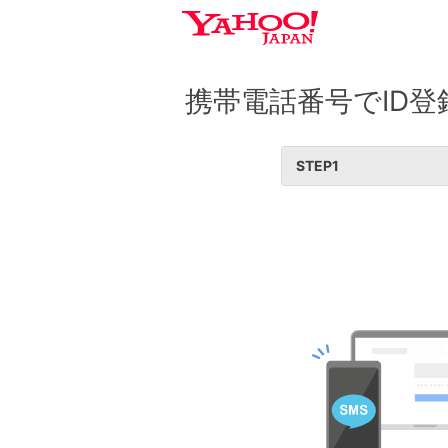
携帯電話番号でID登
STEP
1