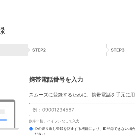
録
STEP
2
STEP
3
携帯電話番号を入力
スムーズに登録するために、携帯電話を手元に用
数字11桁、ハイフンなしで入力
IDの繰り返し登録を防止する機能により、ID登録できない場
ださい。