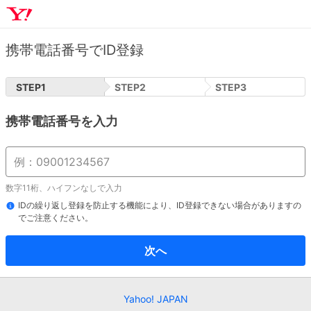
携帯電話番号でID登録
STEP
1
STEP
2
STEP
3
携帯電話番号を入力
数字11桁、ハイフンなしで入力
IDの繰り返し登録を防止する機能により、ID登録できない場合がありますの
でご注意ください。
次へ
Yahoo! JAPAN