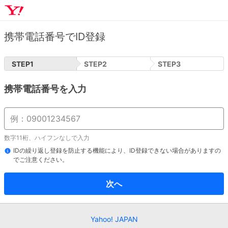
携帯電話番号でID登録
STEP
1
STEP
2
STEP
3
携帯電話番号を入力
数字11桁、ハイフンなしで入力
IDの繰り返し登録を防止する機能により、ID登録できない場合がありますの
でご注意ください。
次へ
Yahoo! JAPAN