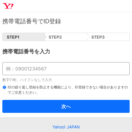
携帯電話番号でID登録
STEP
1
STEP
2
STEP
3
携帯電話番号を入力
数字11桁、ハイフンなしで入力
IDの繰り返し登録を防止する機能により、ID登録できない場合がありますの
でご注意ください。
次へ
Yahoo! JAPAN