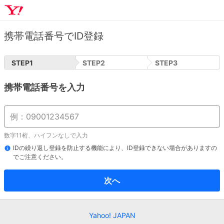
携帯電話番号でID登録
STEP
1
STEP
2
STEP
3
携帯電話番号を入力
数字11桁、ハイフンなしで入力
IDの繰り返し登録を防止する機能により、ID登録できない場合がありますの
でご注意ください。
次へ
Yahoo! JAPAN