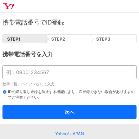
携帯電話番号でID登録
STEP
1
STEP
2
STEP
3
携帯電話番号を入力
数字11桁、ハイフンなしで入力
IDの繰り返し登録を防止する機能により、ID登録できない場合がありますの
でご注意ください。
次へ
Yahoo! JAPAN