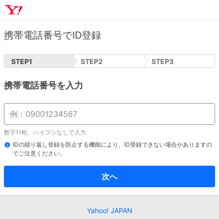
携帯電話番号でID登録
STEP
1
STEP
2
STEP
3
携帯電話番号を入力
数字11桁、ハイフンなしで入力
IDの繰り返し登録を防止する機能により、ID登録できない場合がありますの
でご注意ください。
次へ
Yahoo! JAPAN