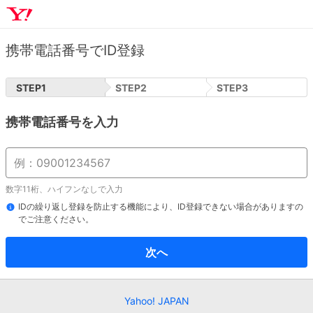
携帯電話番号でID登録
STEP
1
STEP
2
STEP
3
携帯電話番号を入力
数字11桁、ハイフンなしで入力
IDの繰り返し登録を防止する機能により、ID登録できない場合がありますの
でご注意ください。
次へ
Yahoo! JAPAN