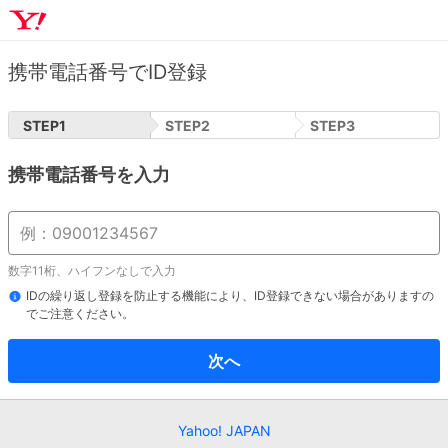
携帯電話番号でID登録
STEP
1
STEP
2
STEP
3
携帯電話番号を入力
数字11桁、ハイフンなしで入力
IDの繰り返し登録を防止する機能により、ID登録できない場合がありますの
でご注意ください。
次へ
Yahoo! JAPAN