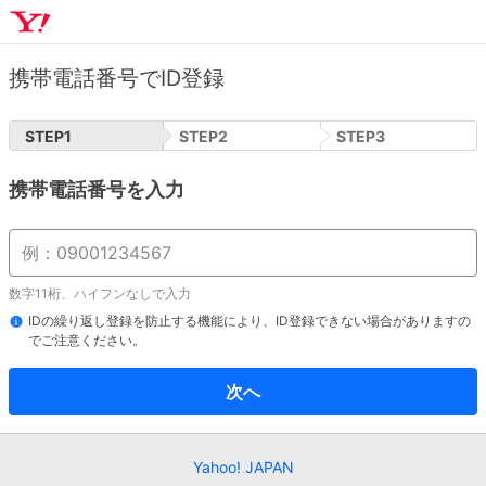
携帯電話番号でID登録
STEP
1
STEP
2
STEP
3
携帯電話番号を入力
数字11桁、ハイフンなしで入力
IDの繰り返し登録を防止する機能により、ID登録できない場合がありますの
でご注意ください。
次へ
Yahoo! JAPAN