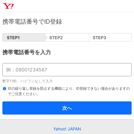
携帯電話番号でID登録
STEP
1
STEP
2
STEP
3
携帯電話番号を入力
数字11桁、ハイフンなしで入力
IDの繰り返し登録を防止する機能により、ID登録できない場合がありますの
でご注意ください。
次へ
Yahoo! JAPAN