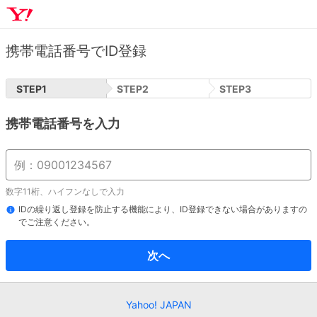
携帯電話番号でID登録
STEP
1
STEP
2
STEP
3
携帯電話番号を入力
数字11桁、ハイフンなしで入力
IDの繰り返し登録を防止する機能により、ID登録できない場合がありますの
でご注意ください。
次へ
Yahoo! JAPAN