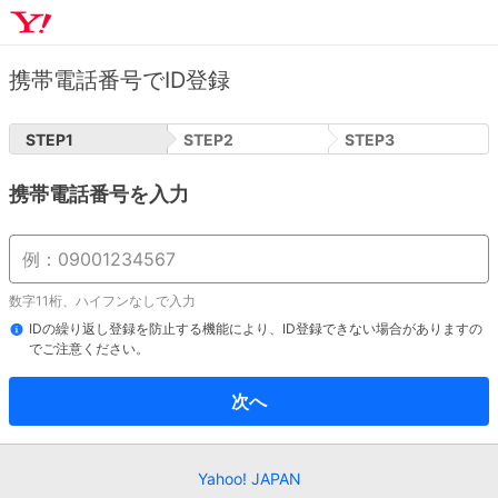
携帯電話番号でID登録
STEP
1
STEP
2
STEP
3
携帯電話番号を入力
数字11桁、ハイフンなしで入力
IDの繰り返し登録を防止する機能により、ID登録できない場合がありますの
でご注意ください。
次へ
Yahoo! JAPAN