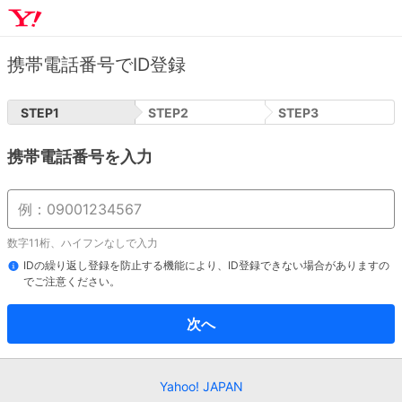
携帯電話番号でID登録
STEP
1
STEP
2
STEP
3
携帯電話番号を入力
数字11桁、ハイフンなしで入力
IDの繰り返し登録を防止する機能により、ID登録できない場合がありますの
でご注意ください。
次へ
Yahoo! JAPAN