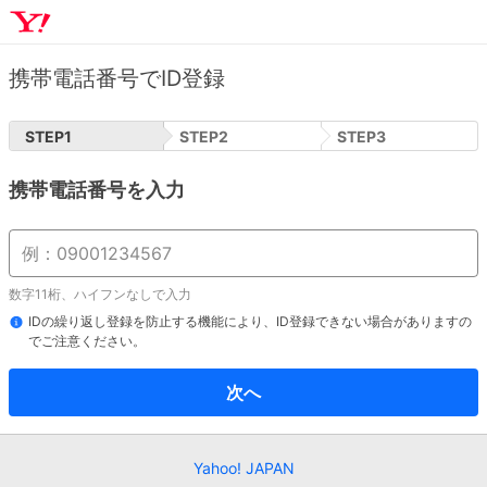
携帯電話番号でID登録
STEP
1
STEP
2
STEP
3
携帯電話番号を入力
数字11桁、ハイフンなしで入力
IDの繰り返し登録を防止する機能により、ID登録できない場合がありますの
でご注意ください。
次へ
Yahoo! JAPAN