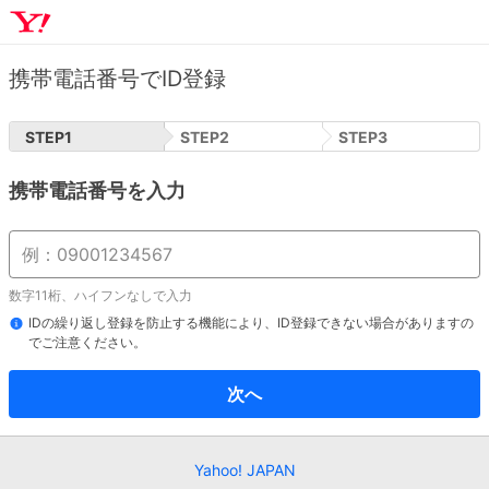
携帯電話番号でID登録
STEP
1
STEP
2
STEP
3
携帯電話番号を入力
数字11桁、ハイフンなしで入力
IDの繰り返し登録を防止する機能により、ID登録できない場合がありますの
でご注意ください。
次へ
Yahoo! JAPAN