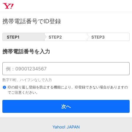
携帯電話番号でID登録
STEP
1
STEP
2
STEP
3
携帯電話番号を入力
数字11桁、ハイフンなしで入力
IDの繰り返し登録を防止する機能により、ID登録できない場合がありますの
でご注意ください。
次へ
Yahoo! JAPAN