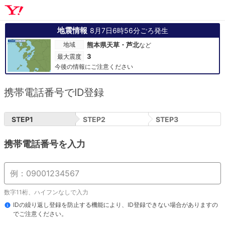
地震情報
8月7日6時56分ごろ発生
地域
熊本県天草・芦北
など
3
最大震度
今後の情報にご注意ください
携帯電話番号でID登録
STEP
1
STEP
2
STEP
3
携帯電話番号を入力
数字11桁、ハイフンなしで入力
IDの繰り返し登録を防止する機能により、ID登録できない場合がありますの
でご注意ください。