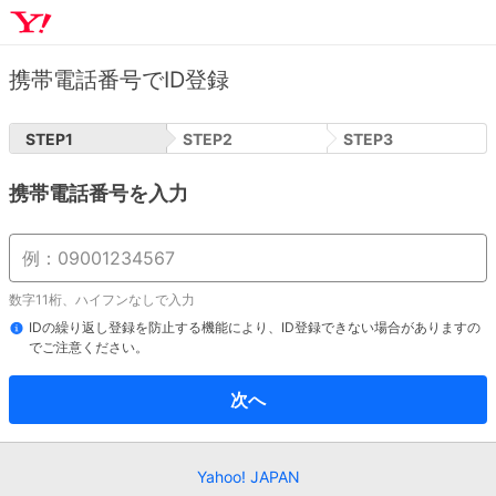
携帯電話番号でID登録
STEP
1
STEP
2
STEP
3
携帯電話番号を入力
数字11桁、ハイフンなしで入力
IDの繰り返し登録を防止する機能により、ID登録できない場合がありますの
でご注意ください。
次へ
Yahoo! JAPAN