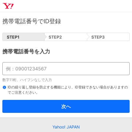
携帯電話番号でID登録
STEP
1
STEP
2
STEP
3
携帯電話番号を入力
数字11桁、ハイフンなしで入力
IDの繰り返し登録を防止する機能により、ID登録できない場合がありますの
でご注意ください。
次へ
Yahoo! JAPAN