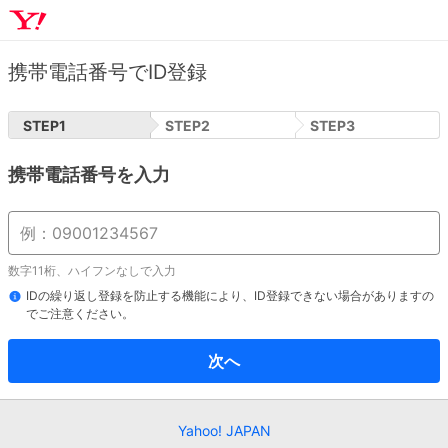
携帯電話番号でID登録
STEP
1
STEP
2
STEP
3
携帯電話番号を入力
数字11桁、ハイフンなしで入力
IDの繰り返し登録を防止する機能により、ID登録できない場合がありますの
でご注意ください。
次へ
Yahoo! JAPAN