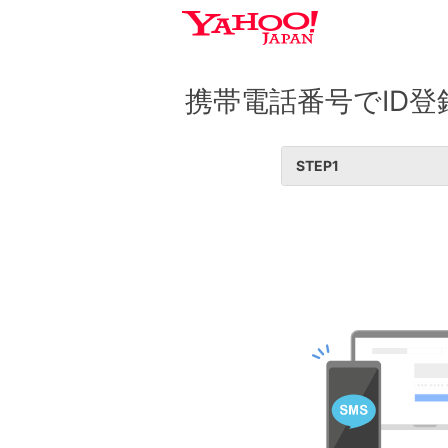
携帯電話番号でID登
STEP
1