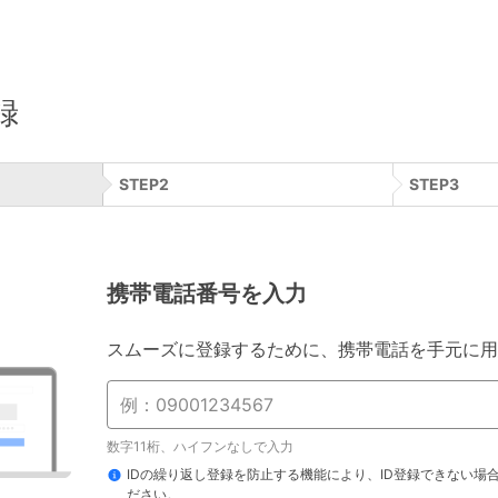
録
STEP
2
STEP
3
携帯電話番号を入力
スムーズに登録するために、携帯電話を手元に用
数字11桁、ハイフンなしで入力
IDの繰り返し登録を防止する機能により、ID登録できない場
ださい。