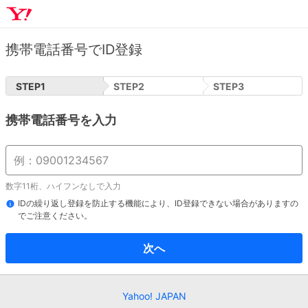
携帯電話番号でID登録
STEP
1
STEP
2
STEP
3
携帯電話番号を入力
数字11桁、ハイフンなしで入力
IDの繰り返し登録を防止する機能により、ID登録できない場合がありますの
でご注意ください。
次へ
Yahoo! JAPAN