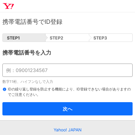
携帯電話番号でID登録
STEP
1
STEP
2
STEP
3
携帯電話番号を入力
数字11桁、ハイフンなしで入力
IDの繰り返し登録を防止する機能により、ID登録できない場合がありますの
でご注意ください。
次へ
Yahoo! JAPAN