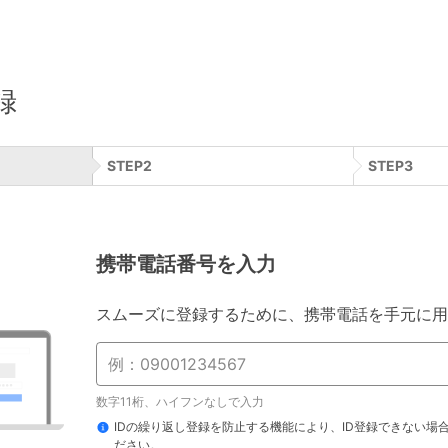
録
STEP
2
STEP
3
携帯電話番号を入力
スムーズに登録するために、携帯電話を手元に用
数字11桁、ハイフンなしで入力
IDの繰り返し登録を防止する機能により、ID登録できない場
ださい。