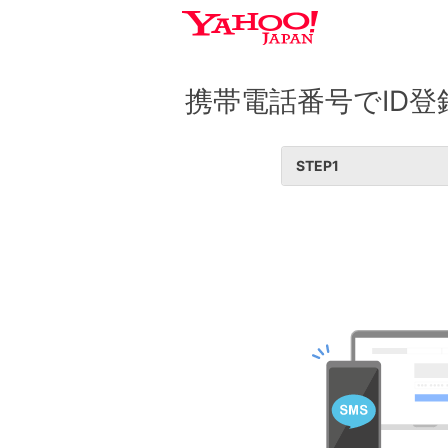
携帯電話番号でID登
STEP
1