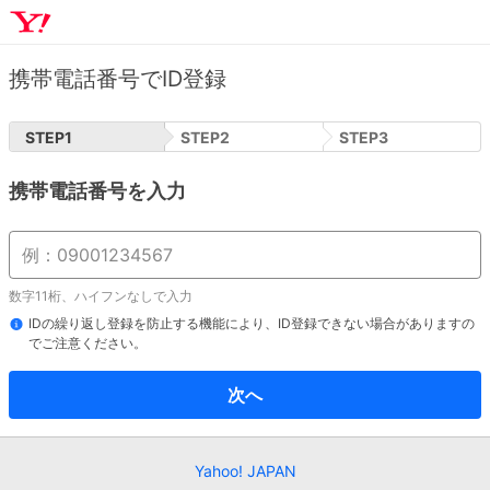
携帯電話番号でID登録
STEP
1
STEP
2
STEP
3
携帯電話番号を入力
数字11桁、ハイフンなしで入力
IDの繰り返し登録を防止する機能により、ID登録できない場合がありますの
でご注意ください。
次へ
Yahoo! JAPAN