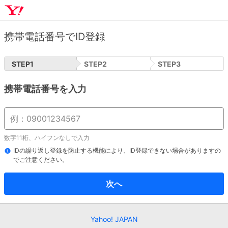
携帯電話番号でID登録
STEP
1
STEP
2
STEP
3
携帯電話番号を入力
数字11桁、ハイフンなしで入力
IDの繰り返し登録を防止する機能により、ID登録できない場合がありますの
でご注意ください。
次へ
Yahoo! JAPAN