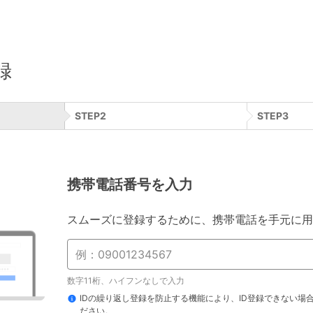
録
STEP
2
STEP
3
携帯電話番号を入力
スムーズに登録するために、携帯電話を手元に用
数字11桁、ハイフンなしで入力
IDの繰り返し登録を防止する機能により、ID登録できない場
ださい。