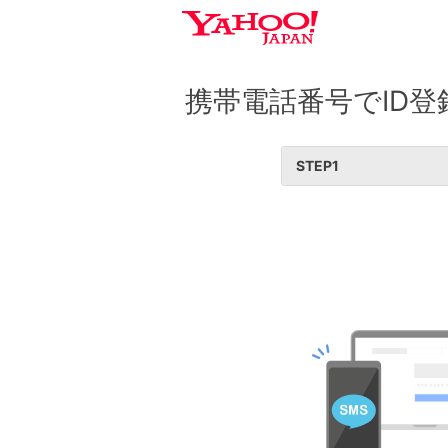
携帯電話番号でID登
STEP
1