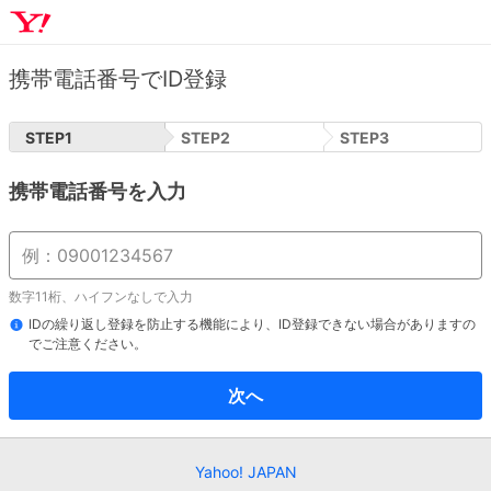
携帯電話番号でID登録
STEP
1
STEP
2
STEP
3
携帯電話番号を入力
数字11桁、ハイフンなしで入力
IDの繰り返し登録を防止する機能により、ID登録できない場合がありますの
でご注意ください。
次へ
Yahoo! JAPAN