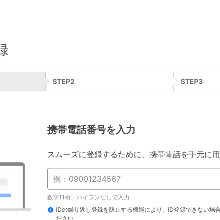
録
STEP
2
STEP
3
携帯電話番号を入力
スムーズに登録するために、携帯電話を手元に用
数字11桁、ハイフンなしで入力
IDの繰り返し登録を防止する機能により、ID登録できない場
ださい。