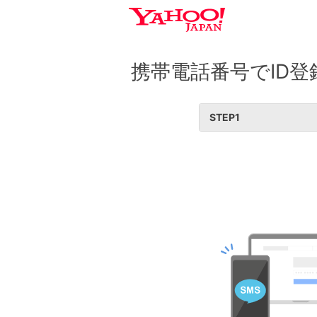
携帯電話番号でID登
STEP
1