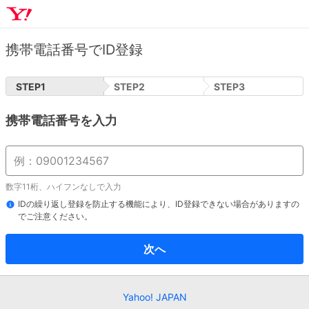
携帯電話番号でID登録
STEP
1
STEP
2
STEP
3
携帯電話番号を入力
数字11桁、ハイフンなしで入力
IDの繰り返し登録を防止する機能により、ID登録できない場合がありますの
でご注意ください。
次へ
Yahoo! JAPAN