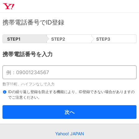
携帯電話番号でID登録
STEP
1
STEP
2
STEP
3
携帯電話番号を入力
数字11桁、ハイフンなしで入力
IDの繰り返し登録を防止する機能により、ID登録できない場合がありますの
でご注意ください。
次へ
Yahoo! JAPAN