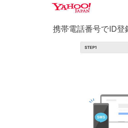
携帯電話番号でID登
STEP
1