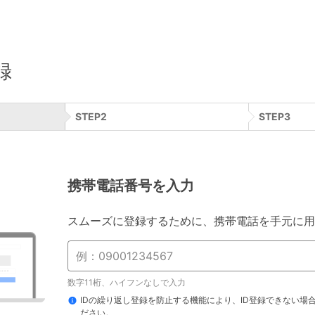
録
STEP
2
STEP
3
携帯電話番号を入力
スムーズに登録するために、携帯電話を手元に用
数字11桁、ハイフンなしで入力
IDの繰り返し登録を防止する機能により、ID登録できない場
ださい。