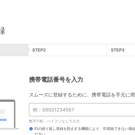
録
STEP
2
STEP
3
携帯電話番号を入力
スムーズに登録するために、携帯電話を手元に用
数字11桁、ハイフンなしで入力
IDの繰り返し登録を防止する機能により、ID登録できない場
ださい。