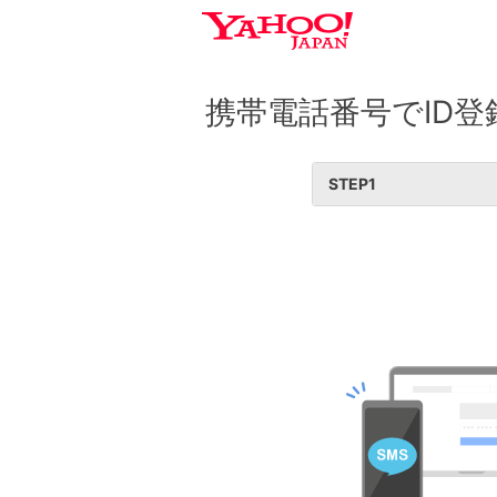
携帯電話番号でID登
STEP
1