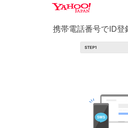
携帯電話番号でID登
STEP
1