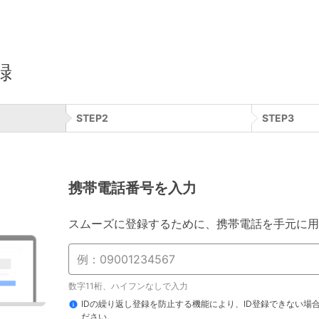
録
STEP
2
STEP
3
携帯電話番号を入力
スムーズに登録するために、携帯電話を手元に用
数字11桁、ハイフンなしで入力
IDの繰り返し登録を防止する機能により、ID登録できない場
ださい。