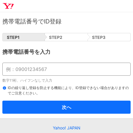
携帯電話番号でID登録
STEP
1
STEP
2
STEP
3
携帯電話番号を入力
数字11桁、ハイフンなしで入力
IDの繰り返し登録を防止する機能により、ID登録できない場合がありますの
でご注意ください。
次へ
Yahoo! JAPAN