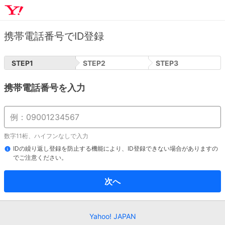
携帯電話番号でID登録
STEP
1
STEP
2
STEP
3
携帯電話番号を入力
数字11桁、ハイフンなしで入力
IDの繰り返し登録を防止する機能により、ID登録できない場合がありますの
でご注意ください。
次へ
Yahoo! JAPAN