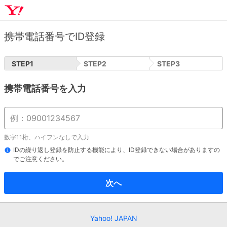
携帯電話番号でID登録
STEP
1
STEP
2
STEP
3
携帯電話番号を入力
数字11桁、ハイフンなしで入力
IDの繰り返し登録を防止する機能により、ID登録できない場合がありますの
でご注意ください。
次へ
Yahoo! JAPAN