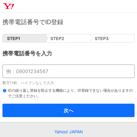
携帯電話番号でID登録
STEP
1
STEP
2
STEP
3
携帯電話番号を入力
数字11桁、ハイフンなしで入力
IDの繰り返し登録を防止する機能により、ID登録できない場合がありますの
でご注意ください。
次へ
Yahoo! JAPAN