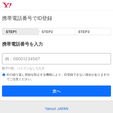
携帯電話番号でID登録
STEP
1
STEP
2
STEP
3
携帯電話番号を入力
数字11桁、ハイフンなしで入力
IDの繰り返し登録を防止する機能により、ID登録できない場合がありますの
でご注意ください。
次へ
Yahoo! JAPAN