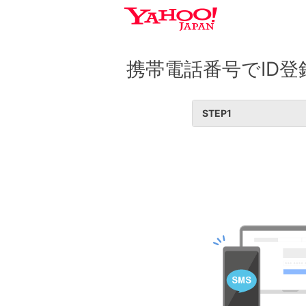
携帯電話番号でID登
STEP
1