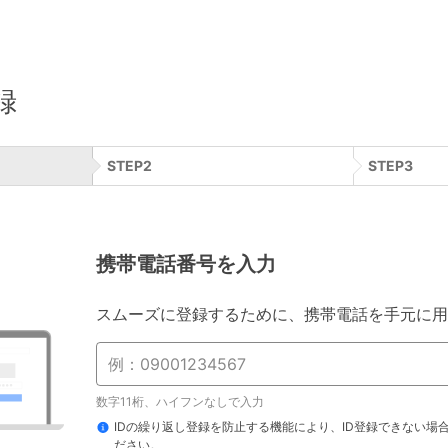
録
STEP
2
STEP
3
携帯電話番号を入力
スムーズに登録するために、携帯電話を手元に用
数字11桁、ハイフンなしで入力
IDの繰り返し登録を防止する機能により、ID登録できない場
ださい。