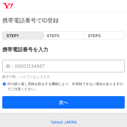
携帯電話番号でID登録
STEP
1
STEP
2
STEP
3
携帯電話番号を入力
数字11桁、ハイフンなしで入力
IDの繰り返し登録を防止する機能により、ID登録できない場合がありますの
でご注意ください。
次へ
Yahoo! JAPAN