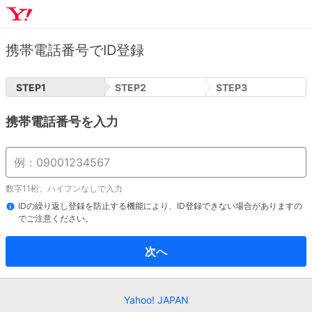
携帯電話番号でID登録
STEP
1
STEP
2
STEP
3
携帯電話番号を入力
数字11桁、ハイフンなしで入力
IDの繰り返し登録を防止する機能により、ID登録できない場合がありますの
でご注意ください。
次へ
Yahoo! JAPAN