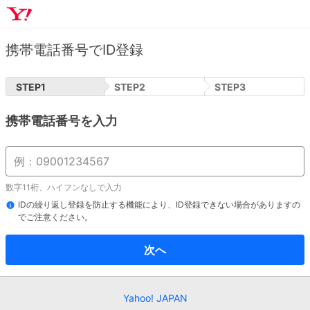
携帯電話番号でID登録
STEP
1
STEP
2
STEP
3
携帯電話番号を入力
数字11桁、ハイフンなしで入力
IDの繰り返し登録を防止する機能により、ID登録できない場合がありますの
でご注意ください。
次へ
Yahoo! JAPAN