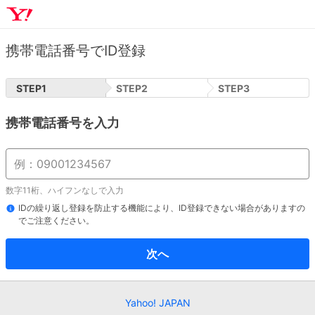
携帯電話番号でID登録
STEP
1
STEP
2
STEP
3
携帯電話番号を入力
数字11桁、ハイフンなしで入力
IDの繰り返し登録を防止する機能により、ID登録できない場合がありますの
でご注意ください。
次へ
Yahoo! JAPAN